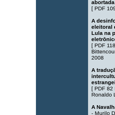
abortada
[
PDF 10
A desinf
eleitora
Lula na 
eletrôni
[
PDF 11
Bittencou
2008
A traduç
intercult
estrange
[
PDF 82
Ronaldo 
A Navalha
-
Murilo 