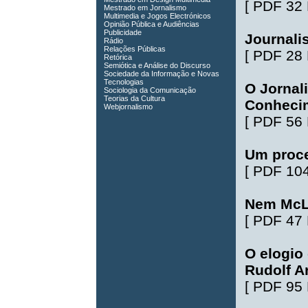
[
PDF 32
Mestrado em Jornalismo
Multimedia e Jogos Electrónicos
Opinião Pública e Audiências
Publicidade
Journali
Rádio
Relações Públicas
[
PDF 28
Retórica
Semiótica e Análise do Discurso
Sociedade da Informação e Novas
Tecnologias
O Jornal
Sociologia da Comunicação
Teorias da Cultura
Conheci
Webjornalismo
[
PDF 56
Um proce
[
PDF 10
Nem McL
[
PDF 47
O elogio
Rudolf A
[
PDF 95