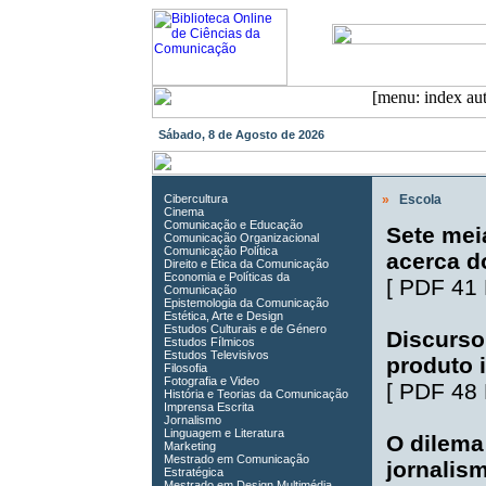
Sábado, 8 de Agosto de 2026
Cibercultura
»
Escola
Cinema
Comunicação e Educação
Sete mei
Comunicação Organizacional
Comunicação Política
acerca d
Direito e Ética da Comunicação
Economia e Políticas da
[
PDF 41
Comunicação
Epistemologia da Comunicação
Estética, Arte e Design
Estudos Culturais e de Género
Discurso
Estudos Fílmicos
Estudos Televisivos
produto i
Filosofia
Fotografia e Video
[
PDF 48
História e Teorias da Comunicação
Imprensa Escrita
Jornalismo
Linguagem e Literatura
O dilema
Marketing
Mestrado em Comunicação
jornalis
Estratégica
Mestrado em Design Multimédia