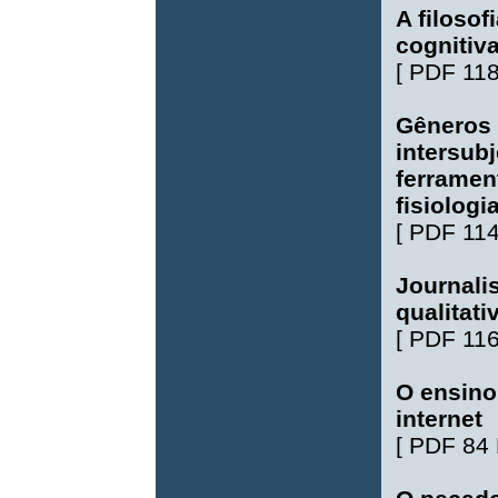
A filosof
cognitiv
[
PDF 11
Gêneros 
intersub
ferramen
fisiologi
[
PDF 11
Journali
qualitat
[
PDF 11
O ensino
internet
[
PDF 84