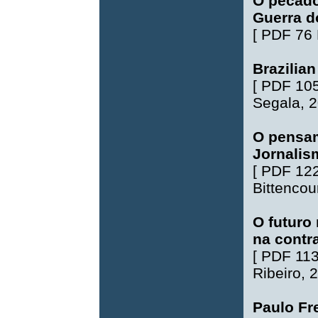
O pecado 
Guerra 
[
PDF 76
Brazilia
[
PDF 10
Segala
, 
O pensam
Jornalis
[
PDF 12
Bittencou
O futuro 
na cont
[
PDF 11
Ribeiro
, 
Paulo Fr