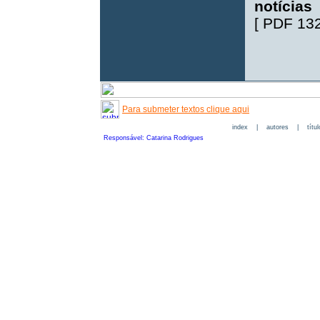
notícias
[
PDF 13
Para submeter textos clique aqui
index
|
autores
|
títu