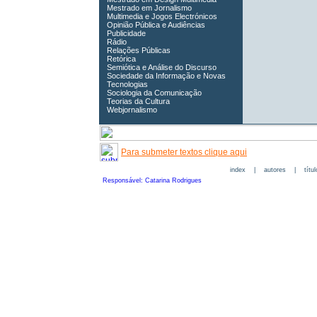
Mestrado em Jornalismo
Multimedia e Jogos Electrónicos
Opinião Pública e Audiências
Publicidade
Rádio
Relações Públicas
Retórica
Semiótica e Análise do Discurso
Sociedade da Informação e Novas
Tecnologias
Sociologia da Comunicação
Teorias da Cultura
Webjornalismo
Para submeter textos clique aqui
index
|
autores
|
títu