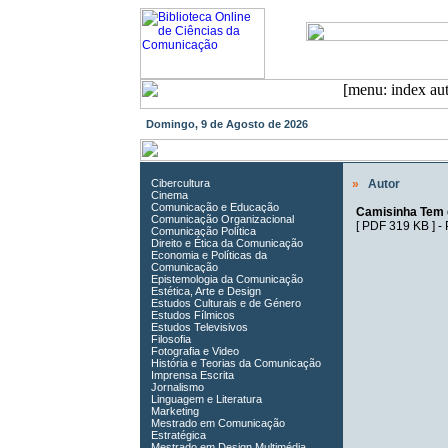
Domingo, 9 de Agosto de 2026
Cibercultura
»
Autor
Cinema
Comunicação e Educação
Camisinha Tem 
Comunicação Organizacional
[
PDF 319 KB
] -
Comunicação Política
Direito e Ética da Comunicação
Economia e Políticas da
Comunicação
Epistemologia da Comunicação
Estética, Arte e Design
Estudos Culturais e de Género
Estudos Fílmicos
Estudos Televisivos
Filosofia
Fotografia e Video
História e Teorias da Comunicação
Imprensa Escrita
Jornalismo
Linguagem e Literatura
Marketing
Mestrado em Comunicação
Estratégica
Mestrado em Design Multimédia