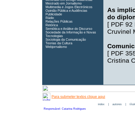
Mestrado em Jornalismo
Multimedia e Jogos Electrónicos
As impli
Opinião Pública e Audiências
Publicidade
do diplo
Rádio
Relações Públicas
[
PDF 92
Retórica
Semiótica e Análise do Discurso
Cruvinel
Sociedade da Informação e Novas
Tecnologias
Sociologia da Comunicação
Teorias da Cultura
Comunica
Webjornalismo
[
PDF 35
Cristina
Para submeter textos clique aqui
index
|
autores
|
títu