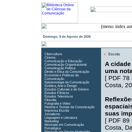
Domingo, 9 de Agosto de 2026
Cibercultura
»
Escola
Cinema
Comunicação e Educação
A cidade
Comunicação Organizacional
Comunicação Política
uma not
Direito e Ética da Comunicação
Economia e Políticas da
[
PDF 78
Comunicação
Epistemologia da Comunicação
Costa
, 2
Estética, Arte e Design
Estudos Culturais e de Género
Estudos Fílmicos
Estudos Televisivos
Reflexõe
Filosofia
Fotografia e Video
espaciai
História e Teorias da Comunicação
Imprensa Escrita
suas imp
Jornalismo
Linguagem e Literatura
[
PDF 89
Marketing
Mestrado em Comunicação
Costa
,
Da
Estratégica
Mestrado em Design Multimédia