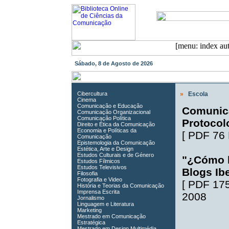
Sábado, 8 de Agosto de 2026
Cibercultura
»
Escola
Cinema
Comunicação e Educação
Comunica
Comunicação Organizacional
Comunicação Política
Protocol
Direito e Ética da Comunicação
Economia e Políticas da
[
PDF 76
Comunicação
Epistemologia da Comunicação
Estética, Arte e Design
Estudos Culturais e de Género
"¿Cómo l
Estudos Fílmicos
Estudos Televisivos
Blogs Ib
Filosofia
Fotografia e Video
[
PDF 17
História e Teorias da Comunicação
Imprensa Escrita
2008
Jornalismo
Linguagem e Literatura
Marketing
Mestrado em Comunicação
Estratégica
Mestrado em Design Multimédia