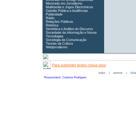
Mestrado em Jornalismo
Multimedia e Jogos Electrónicos
Opinião Pública e Audiências
Publicidade
Rádio
Relações Públicas
Retórica
Semiótica e Análise do Discurso
Sociedade da Informação e Novas
Tecnologias
Sociologia da Comunicação
Teorias da Cultura
Webjornalismo
Para submeter textos clique aqui
index
|
autores
|
títu