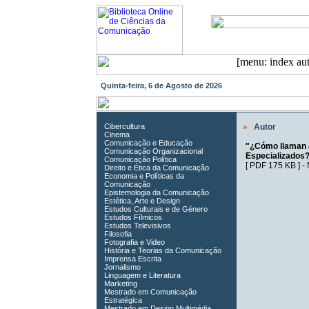
Quinta-feira, 6 de Agosto de 2026
Cibercultura
»
Autor
Cinema
Comunicação e Educação
"¿Cómo llaman a
Comunicação Organizacional
Especializados
Comunicação Política
[
PDF 175 KB
] -
Direito e Ética da Comunicação
Economia e Políticas da
Comunicação
Epistemologia da Comunicação
Estética, Arte e Design
Estudos Culturais e de Género
Estudos Fílmicos
Estudos Televisivos
Filosofia
Fotografia e Video
História e Teorias da Comunicação
Imprensa Escrita
Jornalismo
Linguagem e Literatura
Marketing
Mestrado em Comunicação
Estratégica
Mestrado em Design Multimédia