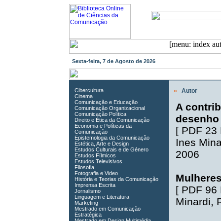
Sexta-feira, 7 de Agosto de 2026
Cibercultura
»
Autor
Cinema
Comunicação e Educação
A contri
Comunicação Organizacional
Comunicação Política
desenho 
Direito e Ética da Comunicação
Economia e Políticas da
[
PDF 23
Comunicação
Epistemologia da Comunicação
Ines Min
Estética, Arte e Design
Estudos Culturais e de Género
2006
Estudos Fílmicos
Estudos Televisivos
Filosofia
Fotografia e Video
Mulheres
História e Teorias da Comunicação
Imprensa Escrita
[
PDF 96
Jornalismo
Linguagem e Literatura
Minardi
,
Marketing
Mestrado em Comunicação
Estratégica
Mestrado em Design Multimédia