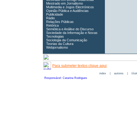
Mestrado em Jornalismo
Multimedia e Jogos Electrónicos
Opinião Pública e Audiências
Publicidade
Rádio
Relações Públicas
Retórica
Semiótica e Análise do Discurso
Sociedade da Informação e Novas
Tecnologias
Sociologia da Comunicação
Teorias da Cultura
Webjornalismo
Para submeter textos clique aqui
index
|
autores
|
títu