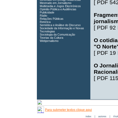
[
PDF 54
Mestrado em Jornalismo
Multimedia e Jogos Electrónicos
Opinião Pública e Audiências
Publicidade
Fragment
Rádio
Relações Públicas
jornalis
Retórica
Semiótica e Análise do Discurso
[
PDF 92
Sociedade da Informação e Novas
Tecnologias
Sociologia da Comunicação
Teorias da Cultura
O cotidia
Webjornalismo
"O Norte
[
PDF 19
O Jornal
Racional
[
PDF 11
Para submeter textos clique aqui
index
|
autores
|
títu