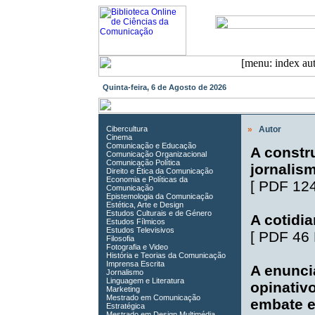
Quinta-feira, 6 de Agosto de 2026
Cibercultura
»
Autor
Cinema
Comunicação e Educação
A constr
Comunicação Organizacional
Comunicação Política
jornalis
Direito e Ética da Comunicação
Economia e Políticas da
[
PDF 12
Comunicação
Epistemologia da Comunicação
Estética, Arte e Design
Estudos Culturais e de Género
A cotidia
Estudos Fílmicos
Estudos Televisivos
[
PDF 46
Filosofia
Fotografia e Video
História e Teorias da Comunicação
Imprensa Escrita
A enunci
Jornalismo
Linguagem e Literatura
opinativ
Marketing
Mestrado em Comunicação
embate e
Estratégica
Mestrado em Design Multimédia