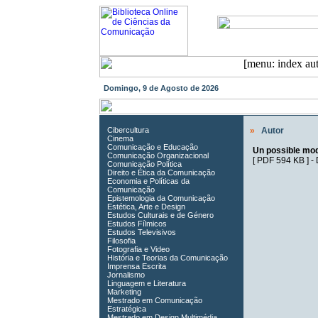
Domingo, 9 de Agosto de 2026
Cibercultura
»
Autor
Cinema
Comunicação e Educação
Un possible mod
Comunicação Organizacional
[
PDF 594 KB
] -
Comunicação Política
Direito e Ética da Comunicação
Economia e Políticas da
Comunicação
Epistemologia da Comunicação
Estética, Arte e Design
Estudos Culturais e de Género
Estudos Fílmicos
Estudos Televisivos
Filosofia
Fotografia e Video
História e Teorias da Comunicação
Imprensa Escrita
Jornalismo
Linguagem e Literatura
Marketing
Mestrado em Comunicação
Estratégica
Mestrado em Design Multimédia