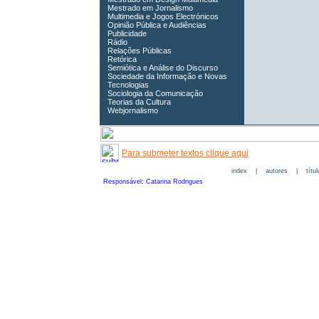
Mestrado em Jornalismo
Multimedia e Jogos Electrónicos
Opinião Pública e Audiências
Publicidade
Rádio
Relações Públicas
Retórica
Semiótica e Análise do Discurso
Sociedade da Informação e Novas
Tecnologias
Sociologia da Comunicação
Teorias da Cultura
Webjornalismo
Para submeter textos clique aqui
index
|
autores
|
títu