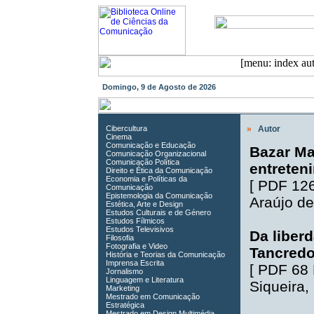
Domingo, 9 de Agosto de 2026
Cibercultura
»
Autor
Cinema
Comunicação e Educação
Bazar Ma
Comunicação Organizacional
Comunicação Política
entreten
Direito e Ética da Comunicação
Economia e Políticas da
[
PDF 12
Comunicação
Epistemologia da Comunicação
Araújo de
Estética, Arte e Design
Estudos Culturais e de Género
Estudos Fílmicos
Estudos Televisivos
Da liberd
Filosofia
Fotografia e Video
Tancredo
História e Teorias da Comunicação
Imprensa Escrita
[
PDF 68
Jornalismo
Linguagem e Literatura
Siqueira
,
Marketing
Mestrado em Comunicação
Estratégica
Mestrado em Design Multimédia