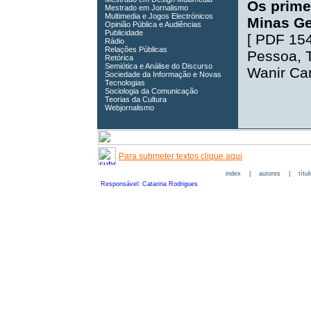
Os prime
Mestrado em Jornalismo
Multimedia e Jogos Electrónicos
Minas Ge
Opinião Pública e Audiências
Publicidade
[
PDF 15
Rádio
Relações Públicas
Pessoa
,
Retórica
Semiótica e Análise do Discurso
Wanir Ca
Sociedade da Informação e Novas
Tecnologias
Sociologia da Comunicação
Teorias da Cultura
Webjornalismo
Para submeter textos clique aqui
index
|
autores
|
títu