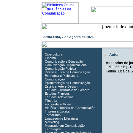
Sexta-feira, 7 de Agosto de 2026
Cibercultura
»
Autor
Cinema
Comunicação e Educação
As teorias do j
Comunicação Organizacional
[
PDF 66 KB
] -
R
Comunicação Política
Kelma Jucá de 
Direito e Ética da Comunicação
Economia e Políticas da
Comunicação
Epistemologia da Comunicação
Estética, Arte e Design
Estudos Culturais e de Género
Estudos Fílmicos
Estudos Televisivos
Filosofia
Fotografia e Video
História e Teorias da Comunicação
Imprensa Escrita
Jornalismo
Linguagem e Literatura
Marketing
Mestrado em Comunicação
Estratégica
Mestrado em Design Multimédia