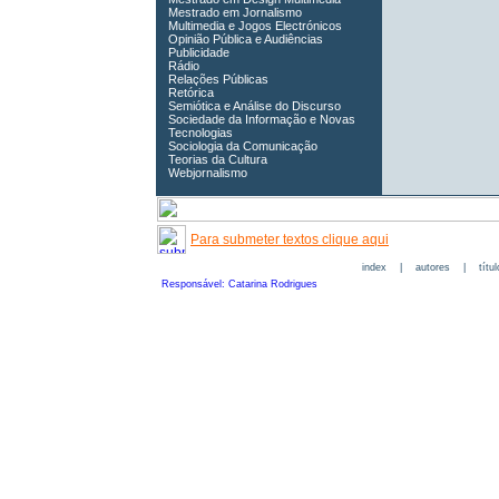
Mestrado em Jornalismo
Multimedia e Jogos Electrónicos
Opinião Pública e Audiências
Publicidade
Rádio
Relações Públicas
Retórica
Semiótica e Análise do Discurso
Sociedade da Informação e Novas
Tecnologias
Sociologia da Comunicação
Teorias da Cultura
Webjornalismo
Para submeter textos clique aqui
index
|
autores
|
títu