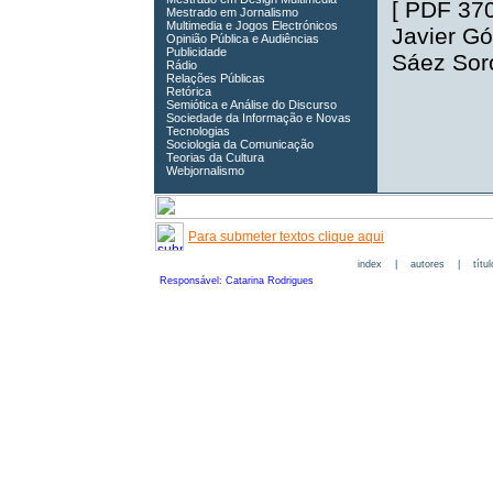
[
PDF 37
Mestrado em Jornalismo
Multimedia e Jogos Electrónicos
Javier G
Opinião Pública e Audiências
Publicidade
Sáez Sor
Rádio
Relações Públicas
Retórica
Semiótica e Análise do Discurso
Sociedade da Informação e Novas
Tecnologias
Sociologia da Comunicação
Teorias da Cultura
Webjornalismo
Para submeter textos clique aqui
index
|
autores
|
títu