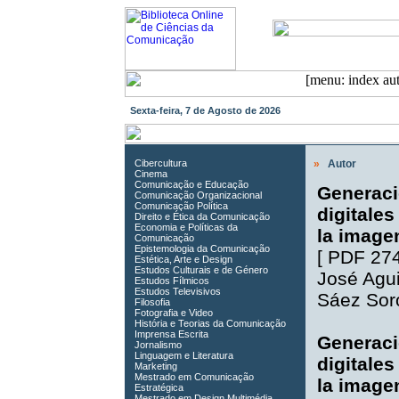
Sexta-feira, 7 de Agosto de 2026
Cibercultura
»
Autor
Cinema
Comunicação e Educação
Generaci
Comunicação Organizacional
Comunicação Política
digitales
Direito e Ética da Comunicação
Economia e Políticas da
la imagen
Comunicação
Epistemologia da Comunicação
[
PDF 27
Estética, Arte e Design
Estudos Culturais e de Género
José Agui
Estudos Fílmicos
Estudos Televisivos
Sáez Sor
Filosofia
Fotografia e Video
História e Teorias da Comunicação
Imprensa Escrita
Generaci
Jornalismo
Linguagem e Literatura
digitales
Marketing
Mestrado em Comunicação
la imagen
Estratégica
Mestrado em Design Multimédia