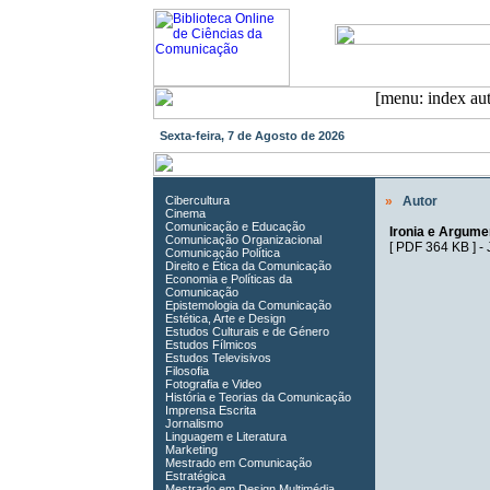
Sexta-feira, 7 de Agosto de 2026
Cibercultura
»
Autor
Cinema
Comunicação e Educação
Ironia e Argume
Comunicação Organizacional
[
PDF 364 KB
] -
Comunicação Política
Direito e Ética da Comunicação
Economia e Políticas da
Comunicação
Epistemologia da Comunicação
Estética, Arte e Design
Estudos Culturais e de Género
Estudos Fílmicos
Estudos Televisivos
Filosofia
Fotografia e Video
História e Teorias da Comunicação
Imprensa Escrita
Jornalismo
Linguagem e Literatura
Marketing
Mestrado em Comunicação
Estratégica
Mestrado em Design Multimédia