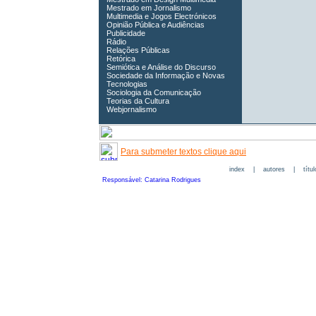
Mestrado em Jornalismo
Multimedia e Jogos Electrónicos
Opinião Pública e Audiências
Publicidade
Rádio
Relações Públicas
Retórica
Semiótica e Análise do Discurso
Sociedade da Informação e Novas
Tecnologias
Sociologia da Comunicação
Teorias da Cultura
Webjornalismo
Para submeter textos clique aqui
index
|
autores
|
títu