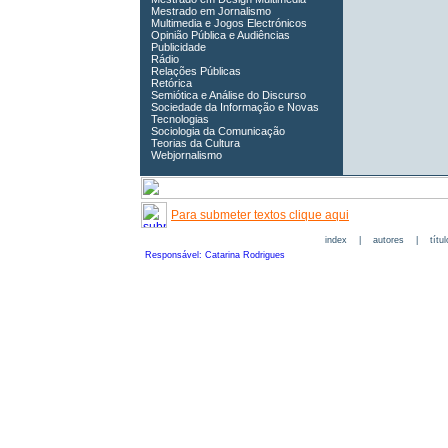
Mestrado em Jornalismo
Multimedia e Jogos Electrónicos
Opinião Pública e Audiências
Publicidade
Rádio
Relações Públicas
Retórica
Semiótica e Análise do Discurso
Sociedade da Informação e Novas
Tecnologias
Sociologia da Comunicação
Teorias da Cultura
Webjornalismo
Para submeter textos clique aqui
index
|
autores
|
títu