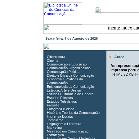
Sexta-feira, 7 de Agosto de 2026
Cibercultura
»
Autor
Cinema
Comunicação e Educação
As representaçõ
Comunicação Organizacional
imprensa portu
Comunicação Política
[
HTML 82 KB
] -
Direito e Ética da Comunicação
Economia e Políticas da
Comunicação
Epistemologia da Comunicação
Estética, Arte e Design
Estudos Culturais e de Género
Estudos Fílmicos
Estudos Televisivos
Filosofia
Fotografia e Video
História e Teorias da Comunicação
Imprensa Escrita
Jornalismo
Linguagem e Literatura
Marketing
Mestrado em Comunicação
Estratégica
Mestrado em Design Multimédia