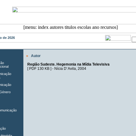
sto de 2026
»
Autor
ção
Região Sudeste. Hegemonia na Mídia Televisiva
cional
[
PDF 130 KB
] -
Nícia D' Avila
, 2004
unicação
a
nicação
 Género
Comunicação
ação
ltimédia