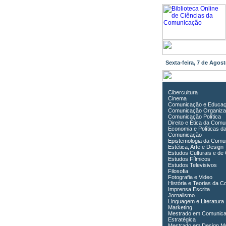
Sexta-feira, 7 de Ago
Cibercultura
Cinema
Comunicação e Educa
Comunicação Organiza
Comunicação Política
Direito e Ética da Com
Economia e Políticas d
Comunicação
Epistemologia da Comu
Estética, Arte e Design
Estudos Culturais e de
Estudos Fílmicos
Estudos Televisivos
Filosofia
Fotografia e Video
História e Teorias da 
Imprensa Escrita
Jornalismo
Linguagem e Literatura
Marketing
Mestrado em Comunic
Estratégica
Mestrado em Design Mu