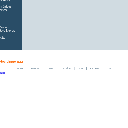
o
ctrónicos
ncias
Discurso
ão e Novas
ação
tos clique aqui
index
|
autores
|
títulos
|
escolas
|
ano
|
recursos
|
rss