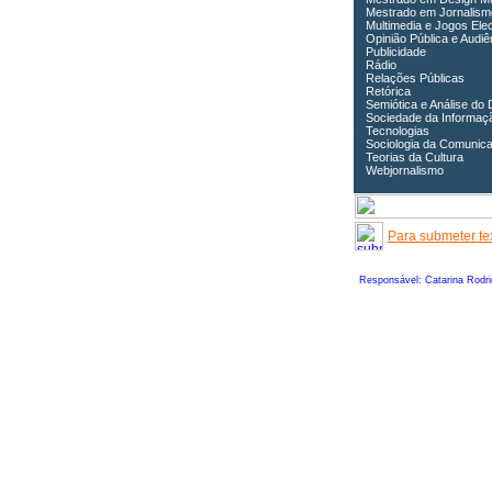
Mestrado em Jornalism
Multimedia e Jogos Ele
Opinião Pública e Audiê
Publicidade
Rádio
Relações Públicas
Retórica
Semiótica e Análise do 
Sociedade da Informaç
Tecnologias
Sociologia da Comunic
Teorias da Cultura
Webjornalismo
Para submeter tex