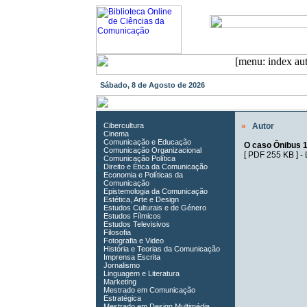
Sábado, 8 de Agosto de 2026
Cibercultura
»
Autor
Cinema
Comunicação e Educação
O caso Ônibus 1
Comunicação Organizacional
[
PDF 255 KB
] -
Comunicação Política
Direito e Ética da Comunicação
Economia e Políticas da
Comunicação
Epistemologia da Comunicação
Estética, Arte e Design
Estudos Culturais e de Género
Estudos Fílmicos
Estudos Televisivos
Filosofia
Fotografia e Video
História e Teorias da Comunicação
Imprensa Escrita
Jornalismo
Linguagem e Literatura
Marketing
Mestrado em Comunicação
Estratégica
Mestrado em Design Multimédia