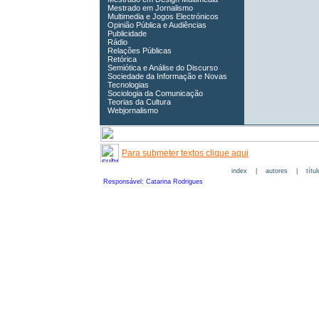
Mestrado em Jornalismo
Multimedia e Jogos Electrónicos
Opinião Pública e Audiências
Publicidade
Rádio
Relações Públicas
Retórica
Semiótica e Análise do Discurso
Sociedade da Informação e Novas
Tecnologias
Sociologia da Comunicação
Teorias da Cultura
Webjornalismo
Para submeter textos clique aqui
index
|
autores
|
títu