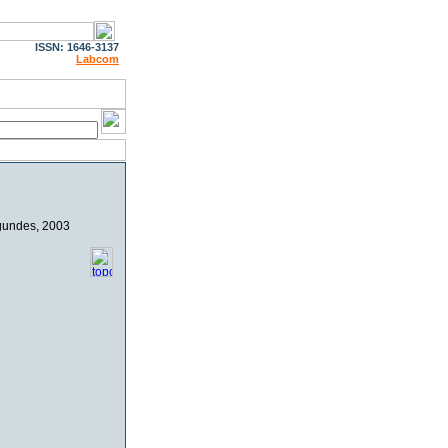
ISSN: 1646-3137
Labcom
agundes
, 2003