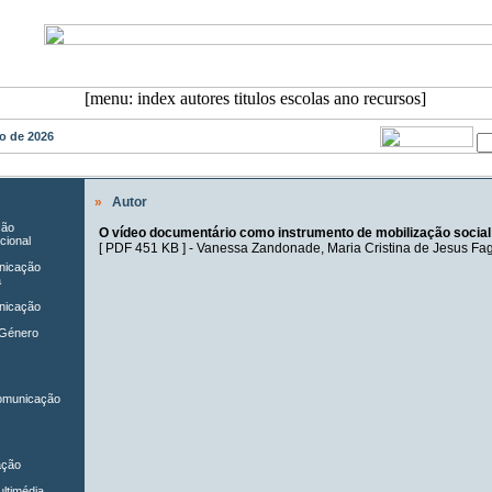
sto de 2026
»
Autor
ção
O vídeo documentário como instrumento de mobilização social
cional
[
PDF 451 KB
] -
Vanessa Zandonade
,
Maria Cristina de Jesus F
unicação
a
nicação
 Género
Comunicação
ação
ltimédia