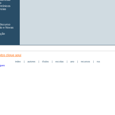
o
ctrónicos
ncias
Discurso
ão e Novas
ação
tos clique aqui
index
|
autores
|
títulos
|
escolas
|
ano
|
recursos
|
rss