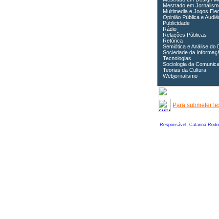
Mestrado em Jornalism
Multimedia e Jogos Ele
Opinião Pública e Audiê
Publicidade
Rádio
Relações Públicas
Retórica
Semiótica e Análise do 
Sociedade da Informaç
Tecnologias
Sociologia da Comunic
Teorias da Cultura
Webjornalismo
Para submeter tex