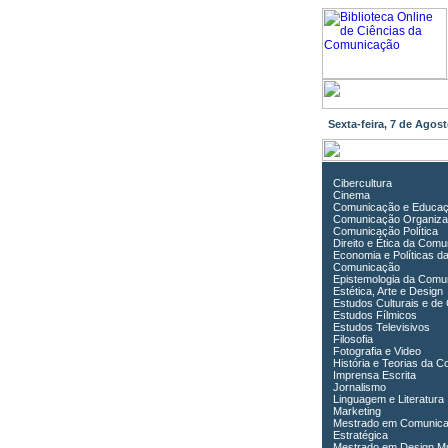
Sexta-feira, 7 de Ago
Cibercultura
Cinema
Comunicação e Educa
Comunicação Organiza
Comunicação Política
Direito e Ética da Com
Economia e Políticas d
Comunicação
Epistemologia da Comu
Estética, Arte e Design
Estudos Culturais e de
Estudos Fílmicos
Estudos Televisivos
Filosofia
Fotografia e Video
História e Teorias da 
Imprensa Escrita
Jornalismo
Linguagem e Literatura
Marketing
Mestrado em Comunic
Estratégica
Mestrado em Design Mu