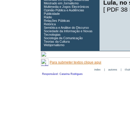
Lula, no
Mestrado em Jornalismo
Multimedia e Jogos Electrónicos
[
PDF 38
Opinião Pública e Audiências
Publicidade
Rádio
Relações Públicas
Retórica
Semiótica e Análise do Discurso
Sociedade da Informação e Novas
Tecnologias
Sociologia da Comunicação
Teorias da Cultura
Webjornalismo
Para submeter textos clique aqui
index
|
autores
|
títu