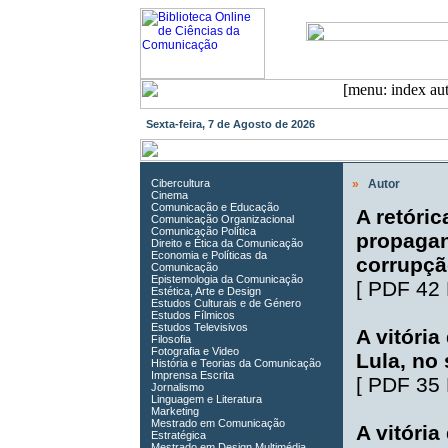
Sexta-feira, 7 de Agosto de 2026
Cibercultura
»
Autor
Cinema
Comunicação e Educação
A retóri
Comunicação Organizacional
Comunicação Política
propagan
Direito e Ética da Comunicação
Economia e Políticas da
corrupçã
Comunicação
Epistemologia da Comunicação
[
PDF 42
Estética, Arte e Design
Estudos Culturais e de Género
Estudos Fílmicos
Estudos Televisivos
A vitória
Filosofia
Fotografia e Video
Lula, no
História e Teorias da Comunicação
Imprensa Escrita
[
PDF 35
Jornalismo
Linguagem e Literatura
Marketing
Mestrado em Comunicação
A vitória
Estratégica
Mestrado em Design Multimédia