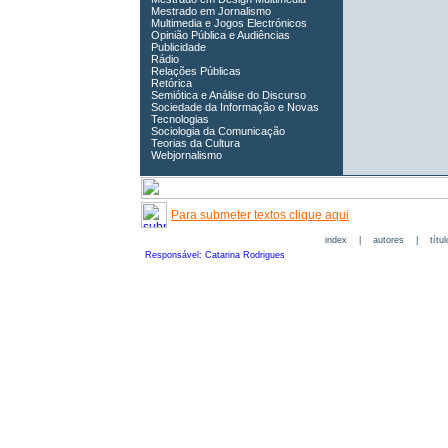
Mestrado em Jornalismo
Multimedia e Jogos Electrónicos
Opinião Pública e Audiências
Publicidade
Rádio
Relações Públicas
Retórica
Semiótica e Análise do Discurso
Sociedade da Informação e Novas
Tecnologias
Sociologia da Comunicação
Teorias da Cultura
Webjornalismo
Para submeter textos clique aqui
index
|
autores
|
títu