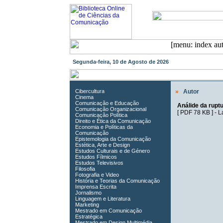
Segunda-feira, 10 de Agosto de 2026
Cibercultura
»
Autor
Cinema
Comunicação e Educação
Análide da ruptu
Comunicação Organizacional
[
PDF 78 KB
] -
L
Comunicação Política
Direito e Ética da Comunicação
Economia e Políticas da
Comunicação
Epistemologia da Comunicação
Estética, Arte e Design
Estudos Culturais e de Género
Estudos Fílmicos
Estudos Televisivos
Filosofia
Fotografia e Video
História e Teorias da Comunicação
Imprensa Escrita
Jornalismo
Linguagem e Literatura
Marketing
Mestrado em Comunicação
Estratégica
Mestrado em Design Multimédia