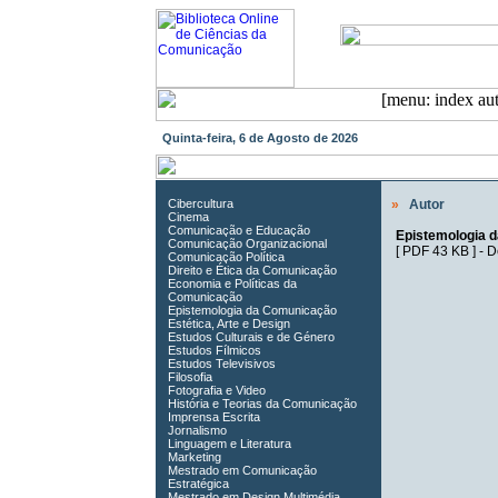
Quinta-feira, 6 de Agosto de 2026
Cibercultura
»
Autor
Cinema
Comunicação e Educação
Epistemologia 
Comunicação Organizacional
[
PDF 43 KB
] -
D
Comunicação Política
Direito e Ética da Comunicação
Economia e Políticas da
Comunicação
Epistemologia da Comunicação
Estética, Arte e Design
Estudos Culturais e de Género
Estudos Fílmicos
Estudos Televisivos
Filosofia
Fotografia e Video
História e Teorias da Comunicação
Imprensa Escrita
Jornalismo
Linguagem e Literatura
Marketing
Mestrado em Comunicação
Estratégica
Mestrado em Design Multimédia