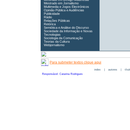
Mestrado em Jornalismo
Multimedia e Jogos Electrónicos
Opinião Pública e Audiências
Publicidade
Rádio
Relações Públicas
Retórica
Semiótica e Análise do Discurso
Sociedade da Informação e Novas
Tecnologias
Sociologia da Comunicação
Teorias da Cultura
Webjornalismo
Para submeter textos clique aqui
index
|
autores
|
títu