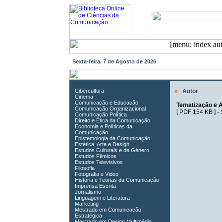
Sexta-feira, 7 de Agosto de 2026
Cibercultura
»
Autor
Cinema
Comunicação e Educação
Tematização e A
Comunicação Organizacional
[
PDF 154 KB
] -
Comunicação Política
Direito e Ética da Comunicação
Economia e Políticas da
Comunicação
Epistemologia da Comunicação
Estética, Arte e Design
Estudos Culturais e de Género
Estudos Fílmicos
Estudos Televisivos
Filosofia
Fotografia e Video
História e Teorias da Comunicação
Imprensa Escrita
Jornalismo
Linguagem e Literatura
Marketing
Mestrado em Comunicação
Estratégica
Mestrado em Design Multimédia