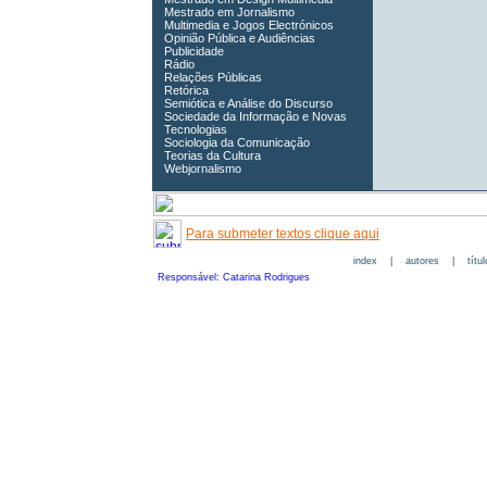
Mestrado em Jornalismo
Multimedia e Jogos Electrónicos
Opinião Pública e Audiências
Publicidade
Rádio
Relações Públicas
Retórica
Semiótica e Análise do Discurso
Sociedade da Informação e Novas
Tecnologias
Sociologia da Comunicação
Teorias da Cultura
Webjornalismo
Para submeter textos clique aqui
index
|
autores
|
títu