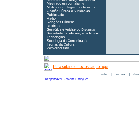
Mestrado em Jornalismo
Multimedia e Jogos Electrónicos
Opinião Pública e Audiências
Publicidade
Rádio
Relações Públicas
Retórica
Semiótica e Análise do Discurso
Sociedade da Informação e Novas
Tecnologias
Sociologia da Comunicação
Teorias da Cultura
Webjornalismo
Para submeter textos clique aqui
index
|
autores
|
títu