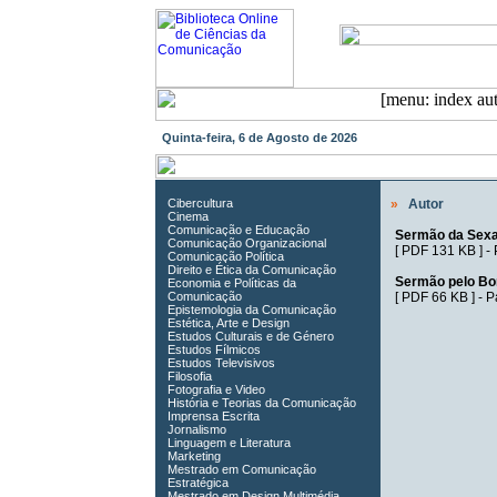
Quinta-feira, 6 de Agosto de 2026
Cibercultura
»
Autor
Cinema
Comunicação e Educação
Sermão da Sex
Comunicação Organizacional
[
PDF 131 KB
] -
Comunicação Política
Direito e Ética da Comunicação
Sermão pelo Bo
Economia e Políticas da
Comunicação
[
PDF 66 KB
] -
P
Epistemologia da Comunicação
Estética, Arte e Design
Estudos Culturais e de Género
Estudos Fílmicos
Estudos Televisivos
Filosofia
Fotografia e Video
História e Teorias da Comunicação
Imprensa Escrita
Jornalismo
Linguagem e Literatura
Marketing
Mestrado em Comunicação
Estratégica
Mestrado em Design Multimédia