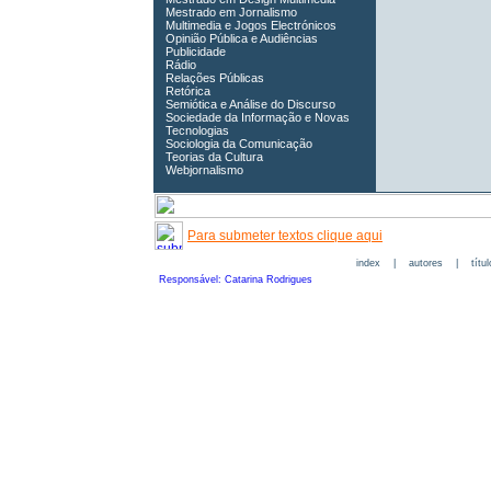
Mestrado em Jornalismo
Multimedia e Jogos Electrónicos
Opinião Pública e Audiências
Publicidade
Rádio
Relações Públicas
Retórica
Semiótica e Análise do Discurso
Sociedade da Informação e Novas
Tecnologias
Sociologia da Comunicação
Teorias da Cultura
Webjornalismo
Para submeter textos clique aqui
index
|
autores
|
títu