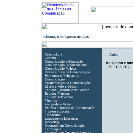
Sábado, 8 de Agosto de 2026
Cibercultura
»
Autor
Cinema
Comunicação e Educação
Activismo e nov
Comunicação Organizacional
[
PDF 196 KB
] -
Comunicação Política
Direito e Ética da Comunicação
Economia e Políticas da
Comunicação
Epistemologia da Comunicação
Estética, Arte e Design
Estudos Culturais e de Género
Estudos Fílmicos
Estudos Televisivos
Filosofia
Fotografia e Video
História e Teorias da Comunicação
Imprensa Escrita
Jornalismo
Linguagem e Literatura
Marketing
Mestrado em Comunicação
Estratégica
Mestrado em Design Multimédia