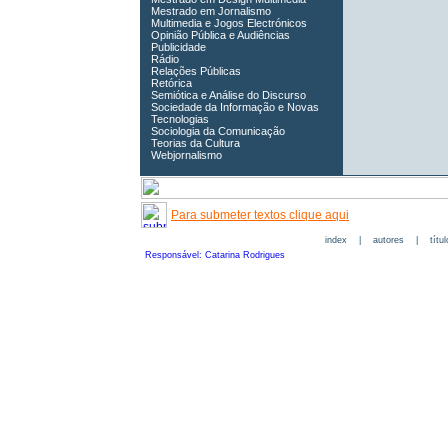
Mestrado em Jornalismo
Multimedia e Jogos Electrónicos
Opinião Pública e Audiências
Publicidade
Rádio
Relações Públicas
Retórica
Semiótica e Análise do Discurso
Sociedade da Informação e Novas
Tecnologias
Sociologia da Comunicação
Teorias da Cultura
Webjornalismo
Para submeter textos clique aqui
index
|
autores
|
títu