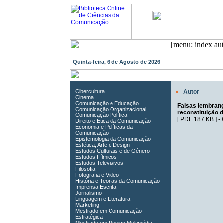
Quinta-feira, 6 de Agosto de 2026
Cibercultura
»
Autor
Cinema
Comunicação e Educação
Falsas lembranç
Comunicação Organizacional
reconstituição 
Comunicação Política
[
PDF 187 KB
] -
Direito e Ética da Comunicação
Economia e Políticas da
Comunicação
Epistemologia da Comunicação
Estética, Arte e Design
Estudos Culturais e de Género
Estudos Fílmicos
Estudos Televisivos
Filosofia
Fotografia e Video
História e Teorias da Comunicação
Imprensa Escrita
Jornalismo
Linguagem e Literatura
Marketing
Mestrado em Comunicação
Estratégica
Mestrado em Design Multimédia