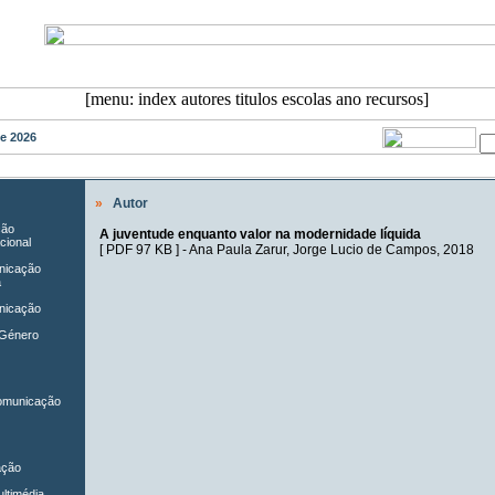
de 2026
»
Autor
ção
A juventude enquanto valor na modernidade líquida
cional
[
PDF 97 KB
] -
Ana Paula Zarur
,
Jorge Lucio de Campos
, 2018
unicação
a
nicação
 Género
Comunicação
ação
ltimédia