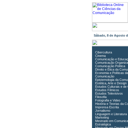
Sábado, 8 de Agosto 
Cibercultura
Cinema
Comunicação e Educa
Comunicação Organiza
Comunicação Política
Direito e Ética da Com
Economia e Políticas d
Comunicação
Epistemologia da Comu
Estética, Arte e Design
Estudos Culturais e de
Estudos Fílmicos
Estudos Televisivos
Filosofia
Fotografia e Video
História e Teorias da 
Imprensa Escrita
Jornalismo
Linguagem e Literatura
Marketing
Mestrado em Comunic
Estratégica
Mestrado em Design Mu