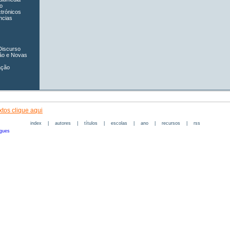
o
ctrónicos
ncias
Discurso
ão e Novas
ação
tos clique aqui
index
|
autores
|
títulos
|
escolas
|
ano
|
recursos
|
rss