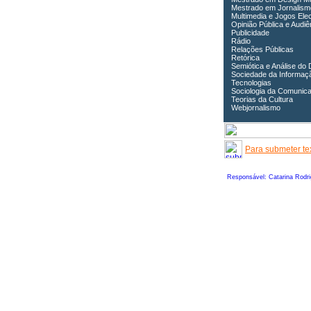
Mestrado em Jornalism
Multimedia e Jogos Ele
Opinião Pública e Audiê
Publicidade
Rádio
Relações Públicas
Retórica
Semiótica e Análise do 
Sociedade da Informaç
Tecnologias
Sociologia da Comunic
Teorias da Cultura
Webjornalismo
Para submeter tex