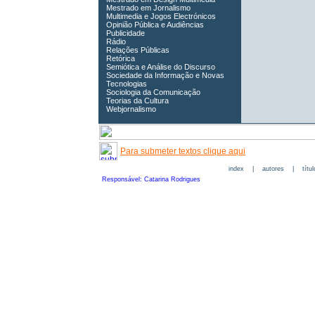
Mestrado em Jornalismo
Multimedia e Jogos Electrónicos
Opinião Pública e Audiências
Publicidade
Rádio
Relações Públicas
Retórica
Semiótica e Análise do Discurso
Sociedade da Informação e Novas
Tecnologias
Sociologia da Comunicação
Teorias da Cultura
Webjornalismo
Para submeter textos clique aqui
index
|
autores
|
títu