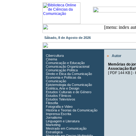
Sábado, 8 de Agosto de 2026
Cibercultura
»
Autor
Cinema
Comunicação e Educação
Memórias do jor
Comunicação Organizacional
Associação Bah
Comunicação Política
[
PDF 144 KB
] -
Direito e Ética da Comunicação
Economia e Políticas da
Comunicação
Epistemologia da Comunicação
Estética, Arte e Design
Estudos Culturais e de Género
Estudos Fílmicos
Estudos Televisivos
Filosofia
Fotografia e Video
História e Teorias da Comunicação
Imprensa Escrita
Jornalismo
Linguagem e Literatura
Marketing
Mestrado em Comunicação
Estratégica
Mestrado em Design Multimédia