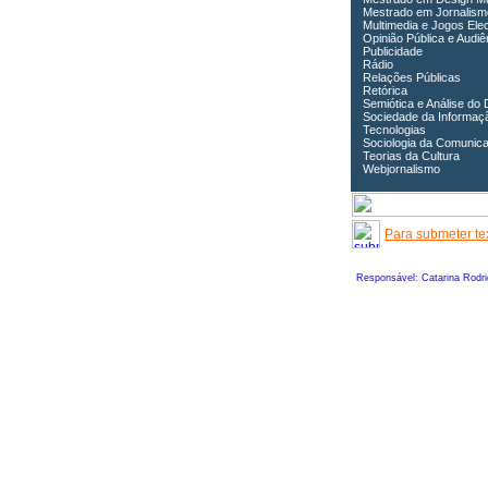
Mestrado em Jornalism
Multimedia e Jogos Ele
Opinião Pública e Audiê
Publicidade
Rádio
Relações Públicas
Retórica
Semiótica e Análise do 
Sociedade da Informaç
Tecnologias
Sociologia da Comunic
Teorias da Cultura
Webjornalismo
Para submeter tex