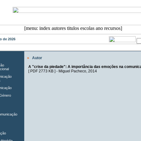
sto de 2026
»
Autor
ção
A "crise da piedade": A importância das emoções na comuni
cional
[
PDF 2773 KB
] -
Miguel Pacheco
, 2014
unicação
a
nicação
 Género
Comunicação
ação
ltimédia