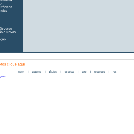
o
ctrónicos
ncias
Discurso
ão e Novas
ação
tos clique aqui
index
|
autores
|
títulos
|
escolas
|
ano
|
recursos
|
rss