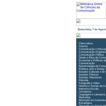
Sexta-feira, 7 de Ago
Cibercultura
Cinema
Comunicação e Educa
Comunicação Organiza
Comunicação Política
Direito e Ética da Com
Economia e Políticas d
Comunicação
Epistemologia da Comu
Estética, Arte e Design
Estudos Culturais e de
Estudos Fílmicos
Estudos Televisivos
Filosofia
Fotografia e Video
História e Teorias da 
Imprensa Escrita
Jornalismo
Linguagem e Literatura
Marketing
Mestrado em Comunic
Estratégica
Mestrado em Design Mu