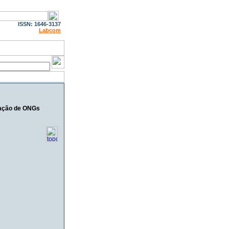
ISSN: 1646-3137
Labcom
cação de ONGs