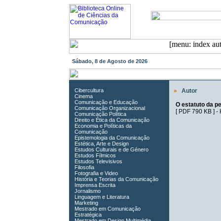
Sábado, 8 de Agosto de 2026
Cibercultura
»
Autor
Cinema
Comunicação e Educação
O estatuto da pe
Comunicação Organizacional
[
PDF 790 KB
] -
Comunicação Política
Direito e Ética da Comunicação
Economia e Políticas da
Comunicação
Epistemologia da Comunicação
Estética, Arte e Design
Estudos Culturais e de Género
Estudos Fílmicos
Estudos Televisivos
Filosofia
Fotografia e Video
História e Teorias da Comunicação
Imprensa Escrita
Jornalismo
Linguagem e Literatura
Marketing
Mestrado em Comunicação
Estratégica
Mestrado em Design Multimédia