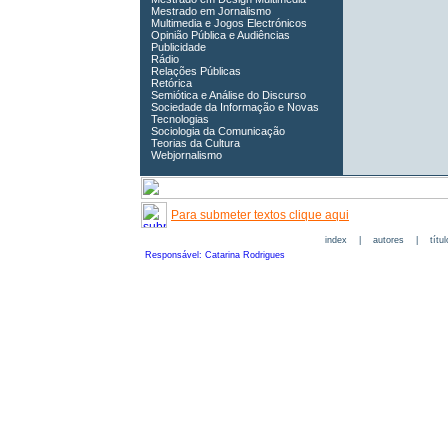
Mestrado em Jornalismo
Multimedia e Jogos Electrónicos
Opinião Pública e Audiências
Publicidade
Rádio
Relações Públicas
Retórica
Semiótica e Análise do Discurso
Sociedade da Informação e Novas
Tecnologias
Sociologia da Comunicação
Teorias da Cultura
Webjornalismo
Para submeter textos clique aqui
index
|
autores
|
títu