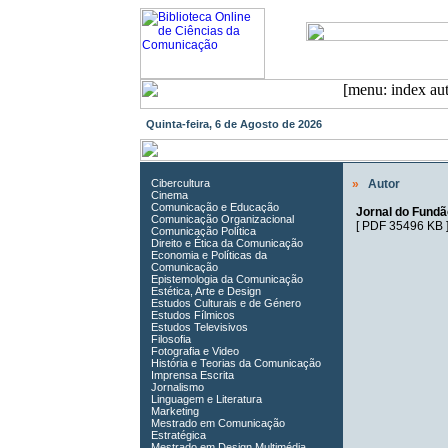
Quinta-feira, 6 de Agosto de 2026
Cibercultura
»
Autor
Cinema
Comunicação e Educação
Jornal do Fundão
Comunicação Organizacional
[
PDF 35496 KB
]
Comunicação Política
Direito e Ética da Comunicação
Economia e Políticas da
Comunicação
Epistemologia da Comunicação
Estética, Arte e Design
Estudos Culturais e de Género
Estudos Fílmicos
Estudos Televisivos
Filosofia
Fotografia e Video
História e Teorias da Comunicação
Imprensa Escrita
Jornalismo
Linguagem e Literatura
Marketing
Mestrado em Comunicação
Estratégica
Mestrado em Design Multimédia