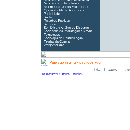
Mestrado em Jornalismo
Multimedia e Jogos Electrónicos
Opinião Pública e Audiências
Publicidade
Rádio
Relações Públicas
Retórica
Semiótica e Análise do Discurso
Sociedade da Informação e Novas
Tecnologias
Sociologia da Comunicação
Teorias da Cultura
Webjornalismo
Para submeter textos clique aqui
index
|
autores
|
títu