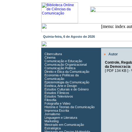
Quinta-feira, 6 de Agosto de 2026
Cibercultura
»
Autor
Cinema
Comunicação e Educação
Controle, Regul
Comunicação Organizacional
da Democracia
Comunicação Política
[
PDF 134 KB
] -
Direito e Ética da Comunicação
Economia e Políticas da
Comunicação
Epistemologia da Comunicação
Estética, Arte e Design
Estudos Culturais e de Género
Estudos Fílmicos
Estudos Televisivos
Filosofia
Fotografia e Video
História e Teorias da Comunicação
Imprensa Escrita
Jornalismo
Linguagem e Literatura
Marketing
Mestrado em Comunicação
Estratégica
Mestrado em Design Multimédia