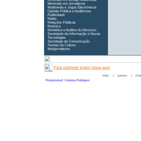
Mestrado em Jornalismo
Multimedia e Jogos Electrónicos
Opinião Pública e Audiências
Publicidade
Rádio
Relações Públicas
Retórica
Semiótica e Análise do Discurso
Sociedade da Informação e Novas
Tecnologias
Sociologia da Comunicação
Teorias da Cultura
Webjornalismo
Para submeter textos clique aqui
index
|
autores
|
títu