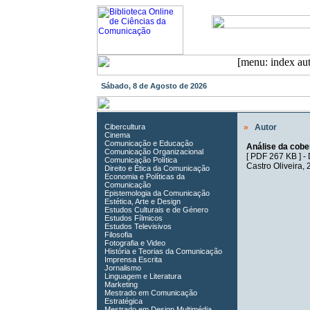
Sábado, 8 de Agosto de 2026
Cibercultura
»
Autor
Cinema
Comunicação e Educação
Análise da cober
Comunicação Organizacional
[
PDF 267 KB
] -
Comunicação Política
Castro Oliveira
, 
Direito e Ética da Comunicação
Economia e Políticas da
Comunicação
Epistemologia da Comunicação
Estética, Arte e Design
Estudos Culturais e de Género
Estudos Fílmicos
Estudos Televisivos
Filosofia
Fotografia e Video
História e Teorias da Comunicação
Imprensa Escrita
Jornalismo
Linguagem e Literatura
Marketing
Mestrado em Comunicação
Estratégica
Mestrado em Design Multimédia