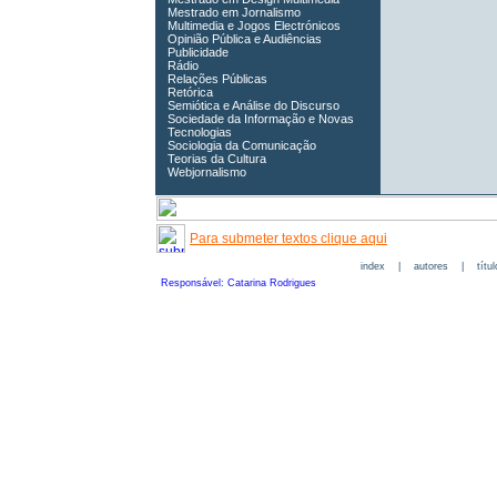
Mestrado em Jornalismo
Multimedia e Jogos Electrónicos
Opinião Pública e Audiências
Publicidade
Rádio
Relações Públicas
Retórica
Semiótica e Análise do Discurso
Sociedade da Informação e Novas
Tecnologias
Sociologia da Comunicação
Teorias da Cultura
Webjornalismo
Para submeter textos clique aqui
index
|
autores
|
títu