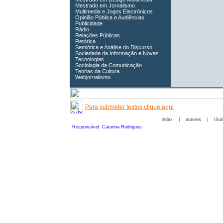
Mestrado em Jornalismo
Multimedia e Jogos Electrónicos
Opinião Pública e Audiências
Publicidade
Rádio
Relações Públicas
Retórica
Semiótica e Análise do Discurso
Sociedade da Informação e Novas
Tecnologias
Sociologia da Comunicação
Teorias da Cultura
Webjornalismo
Para submeter textos clique aqui
index
|
autores
|
títu