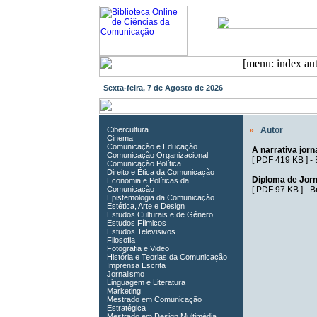
Sexta-feira, 7 de Agosto de 2026
Cibercultura
»
Autor
Cinema
Comunicação e Educação
A narrativa jorn
Comunicação Organizacional
[
PDF 419 KB
] -
Comunicação Política
Direito e Ética da Comunicação
Diploma de Jorn
Economia e Políticas da
Comunicação
[
PDF 97 KB
] -
B
Epistemologia da Comunicação
Estética, Arte e Design
Estudos Culturais e de Género
Estudos Fílmicos
Estudos Televisivos
Filosofia
Fotografia e Video
História e Teorias da Comunicação
Imprensa Escrita
Jornalismo
Linguagem e Literatura
Marketing
Mestrado em Comunicação
Estratégica
Mestrado em Design Multimédia