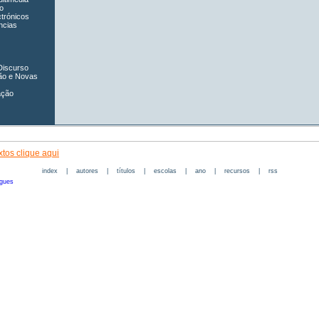
o
ctrónicos
ncias
Discurso
ão e Novas
ação
tos clique aqui
index
|
autores
|
títulos
|
escolas
|
ano
|
recursos
|
rss