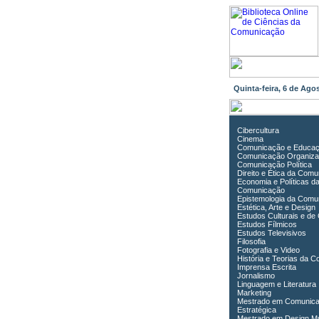
Quinta-feira, 6 de Ag
Cibercultura
Cinema
Comunicação e Educa
Comunicação Organiza
Comunicação Política
Direito e Ética da Com
Economia e Políticas d
Comunicação
Epistemologia da Comu
Estética, Arte e Design
Estudos Culturais e de
Estudos Fílmicos
Estudos Televisivos
Filosofia
Fotografia e Video
História e Teorias da 
Imprensa Escrita
Jornalismo
Linguagem e Literatura
Marketing
Mestrado em Comunic
Estratégica
Mestrado em Design Mu