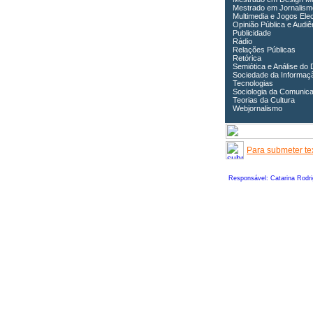
Mestrado em Jornalism
Multimedia e Jogos Ele
Opinião Pública e Audiê
Publicidade
Rádio
Relações Públicas
Retórica
Semiótica e Análise do 
Sociedade da Informaç
Tecnologias
Sociologia da Comunic
Teorias da Cultura
Webjornalismo
Para submeter tex