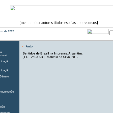
osto de 2026
»
Autor
ção
Sentidos de Brasil na Imprensa Argentina
cional
[
PDF 2503 KB
] -
Marcelo da Silva
, 2012
unicação
a
nicação
 Género
Comunicação
ação
ltimédia