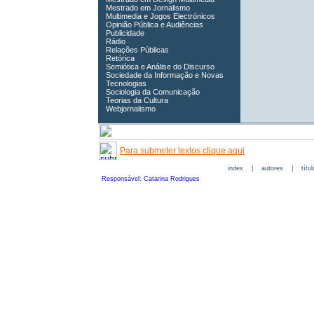
Mestrado em Jornalismo
Multimedia e Jogos Electrónicos
Opinião Pública e Audiências
Publicidade
Rádio
Relações Públicas
Retórica
Semiótica e Análise do Discurso
Sociedade da Informação e Novas
Tecnologias
Sociologia da Comunicação
Teorias da Cultura
Webjornalismo
Para submeter textos clique aqui
index
|
autores
|
títu