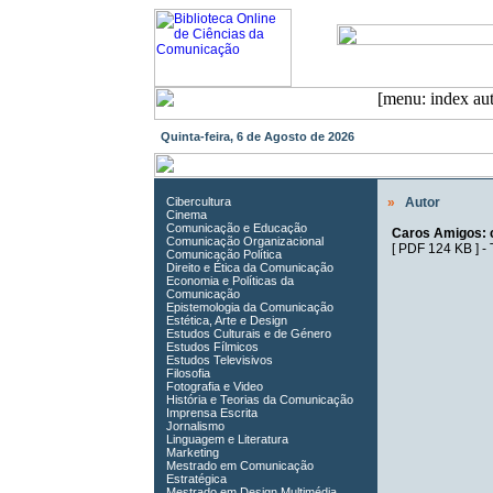
Quinta-feira, 6 de Agosto de 2026
Cibercultura
»
Autor
Cinema
Comunicação e Educação
Caros Amigos: co
Comunicação Organizacional
[
PDF 124 KB
] -
Comunicação Política
Direito e Ética da Comunicação
Economia e Políticas da
Comunicação
Epistemologia da Comunicação
Estética, Arte e Design
Estudos Culturais e de Género
Estudos Fílmicos
Estudos Televisivos
Filosofia
Fotografia e Video
História e Teorias da Comunicação
Imprensa Escrita
Jornalismo
Linguagem e Literatura
Marketing
Mestrado em Comunicação
Estratégica
Mestrado em Design Multimédia