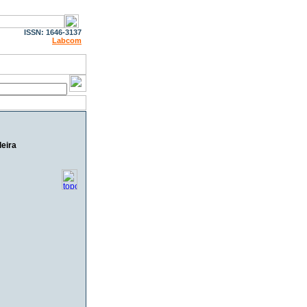
ISSN: 1646-3137
Labcom
leira