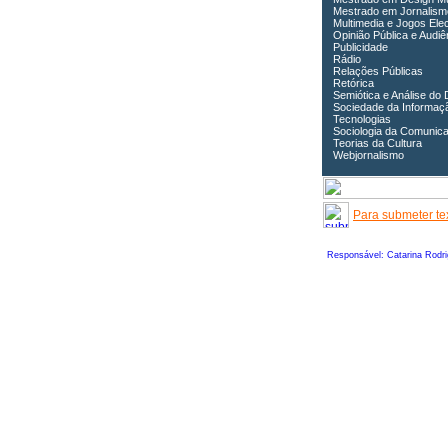
Mestrado em Jornalism
Multimedia e Jogos Ele
Opinião Pública e Audiê
Publicidade
Rádio
Relações Públicas
Retórica
Semiótica e Análise do 
Sociedade da Informaç
Tecnologias
Sociologia da Comunic
Teorias da Cultura
Webjornalismo
Para submeter tex