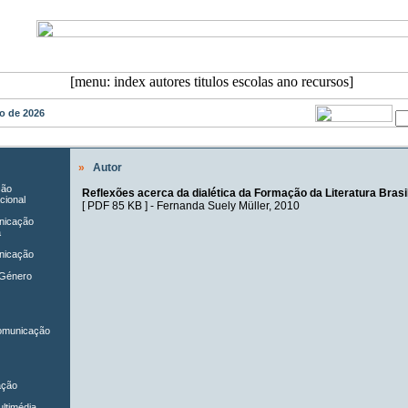
sto de 2026
»
Autor
ção
Reflexões acerca da dialética da Formação da Literatura Brasi
cional
[
PDF 85 KB
] -
Fernanda Suely Müller
, 2010
unicação
a
nicação
 Género
Comunicação
ação
ltimédia