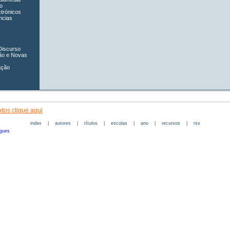
o
ctrónicos
ncias
Discurso
ão e Novas
ação
tos clique aqui
index
|
autores
|
títulos
|
escolas
|
ano
|
recursos
|
rss