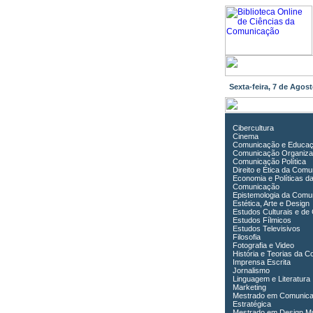
Sexta-feira, 7 de Ago
Cibercultura
Cinema
Comunicação e Educa
Comunicação Organiza
Comunicação Política
Direito e Ética da Com
Economia e Políticas d
Comunicação
Epistemologia da Comu
Estética, Arte e Design
Estudos Culturais e de
Estudos Fílmicos
Estudos Televisivos
Filosofia
Fotografia e Video
História e Teorias da 
Imprensa Escrita
Jornalismo
Linguagem e Literatura
Marketing
Mestrado em Comunic
Estratégica
Mestrado em Design Mu