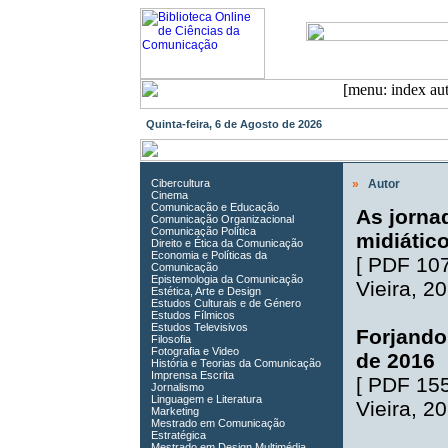
Quinta-feira, 6 de Agosto de 2026
Cibercultura
»
Autor
Cinema
Comunicação e Educação
As jorna
Comunicação Organizacional
Comunicação Política
midiátic
Direito e Ética da Comunicação
Economia e Políticas da
[
PDF 10
Comunicação
Epistemologia da Comunicação
Vieira
, 2
Estética, Arte e Design
Estudos Culturais e de Género
Estudos Fílmicos
Estudos Televisivos
Forjando 
Filosofia
Fotografia e Video
de 2016
História e Teorias da Comunicação
Imprensa Escrita
[
PDF 15
Jornalismo
Linguagem e Literatura
Vieira
, 2
Marketing
Mestrado em Comunicação
Estratégica
Mestrado em Design Multimédia