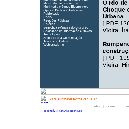
O Rio de
Mestrado em Jornalismo
Multimedia e Jogos Electrónicos
Choque d
Opinião Pública e Audiências
Publicidade
Urbana
Rádio
Relações Públicas
[
PDF 12
Retórica
Semiótica e Análise do Discurso
Vieira
,
Ít
Sociedade da Informação e Novas
Tecnologias
Sociologia da Comunicação
Teorias da Cultura
Rompendo
Webjornalismo
construç
[
PDF 10
Vieira
,
Hi
Para submeter textos clique aqui
index
|
autores
|
títu