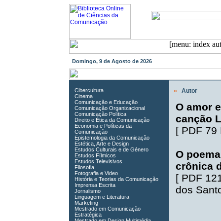
Domingo, 9 de Agosto de 2026
Cibercultura
»
Autor
Cinema
Comunicação e Educação
O amor e 
Comunicação Organizacional
Comunicação Política
canção L
Direito e Ética da Comunicação
Economia e Políticas da
[
PDF 79
Comunicação
Epistemologia da Comunicação
Estética, Arte e Design
Estudos Culturais e de Género
O poema 
Estudos Fílmicos
Estudos Televisivos
crônica 
Filosofia
Fotografia e Video
[
PDF 12
História e Teorias da Comunicação
Imprensa Escrita
dos Santo
Jornalismo
Linguagem e Literatura
Marketing
Mestrado em Comunicação
Estratégica
Mestrado em Design Multimédia