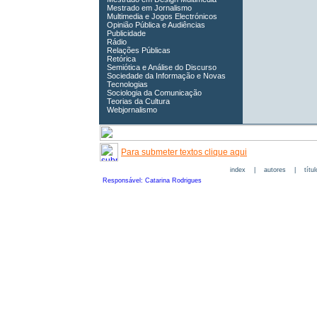
Mestrado em Jornalismo
Multimedia e Jogos Electrónicos
Opinião Pública e Audiências
Publicidade
Rádio
Relações Públicas
Retórica
Semiótica e Análise do Discurso
Sociedade da Informação e Novas
Tecnologias
Sociologia da Comunicação
Teorias da Cultura
Webjornalismo
Para submeter textos clique aqui
index
|
autores
|
títu