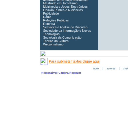
Mestrado em Jornalismo
Multimedia e Jogos Electrónicos
Opinião Pública e Audiências
Publicidade
Rádio
Relações Públicas
Retórica
Semiótica e Análise do Discurso
Sociedade da Informação e Novas
Tecnologias
Sociologia da Comunicação
Teorias da Cultura
Webjornalismo
Para submeter textos clique aqui
index
|
autores
|
títu