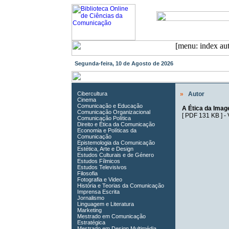
Segunda-feira, 10 de Agosto de 2026
Cibercultura
»
Autor
Cinema
Comunicação e Educação
A Ética da Imag
Comunicação Organizacional
[
PDF 131 KB
] -
Comunicação Política
Direito e Ética da Comunicação
Economia e Políticas da
Comunicação
Epistemologia da Comunicação
Estética, Arte e Design
Estudos Culturais e de Género
Estudos Fílmicos
Estudos Televisivos
Filosofia
Fotografia e Video
História e Teorias da Comunicação
Imprensa Escrita
Jornalismo
Linguagem e Literatura
Marketing
Mestrado em Comunicação
Estratégica
Mestrado em Design Multimédia