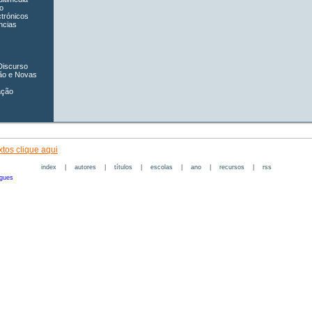
o
ctrónicos
ncias
Discurso
ão e Novas
ação
tos clique aqui
index
|
autores
|
títulos
|
escolas
|
ano
|
recursos
|
rss