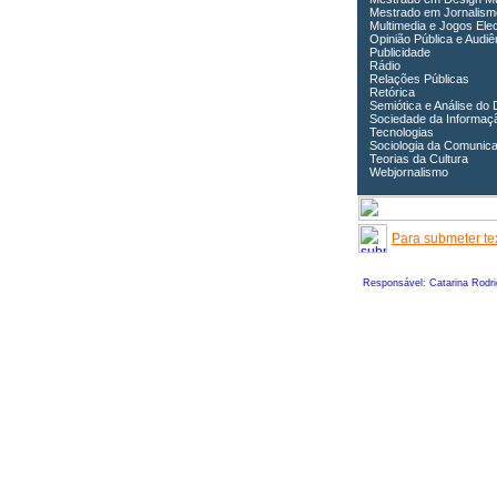
Mestrado em Jornalism
Multimedia e Jogos Ele
Opinião Pública e Audiê
Publicidade
Rádio
Relações Públicas
Retórica
Semiótica e Análise do 
Sociedade da Informaç
Tecnologias
Sociologia da Comunic
Teorias da Cultura
Webjornalismo
Para submeter tex