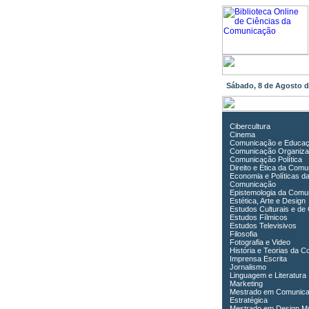
Sábado, 8 de Agosto 
Cibercultura
Cinema
Comunicação e Educa
Comunicação Organiza
Comunicação Política
Direito e Ética da Com
Economia e Políticas d
Comunicação
Epistemologia da Comu
Estética, Arte e Design
Estudos Culturais e de
Estudos Fílmicos
Estudos Televisivos
Filosofia
Fotografia e Video
História e Teorias da 
Imprensa Escrita
Jornalismo
Linguagem e Literatura
Marketing
Mestrado em Comunic
Estratégica
Mestrado em Design Mu