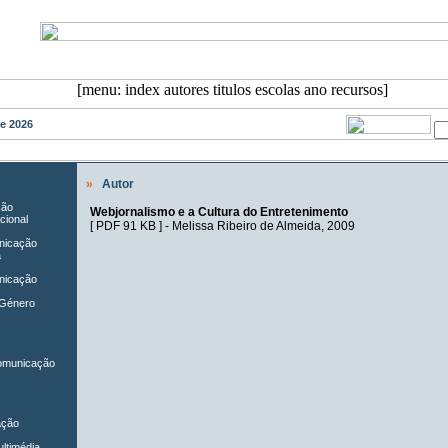
de 2026
»
Autor
ção
Webjornalismo e a Cultura do Entretenimento
cional
[
PDF 91 KB
] -
Melissa Ribeiro de Almeida
, 2009
unicação
a
nicação
 Género
Comunicação
ação
ltimédia