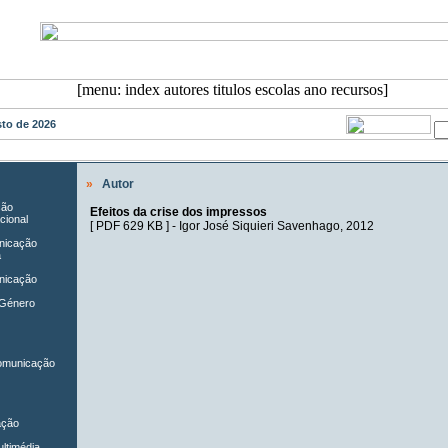
osto de 2026
»
Autor
ção
Efeitos da crise dos impressos
cional
[
PDF 629 KB
] -
Igor José Siquieri Savenhago
, 2012
unicação
a
nicação
 Género
Comunicação
ação
ltimédia