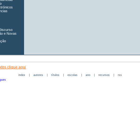
o
ctrónicos
ncias
Discurso
ão e Novas
ação
tos clique aqui
index
|
autores
|
títulos
|
escolas
|
ano
|
recursos
|
rss