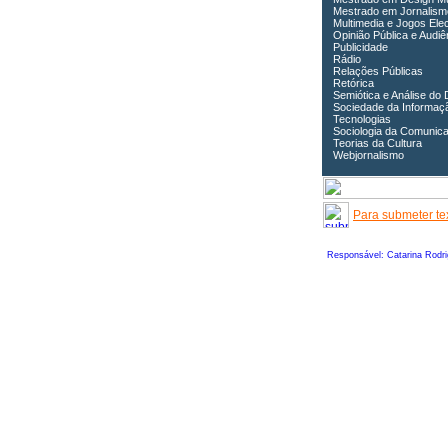
Mestrado em Jornalism
Multimedia e Jogos Ele
Opinião Pública e Audiê
Publicidade
Rádio
Relações Públicas
Retórica
Semiótica e Análise do 
Sociedade da Informaç
Tecnologias
Sociologia da Comunic
Teorias da Cultura
Webjornalismo
Para submeter tex