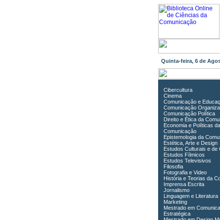
Quinta-feira, 6 de Ag
Cibercultura
Cinema
Comunicação e Educa
Comunicação Organiza
Comunicação Política
Direito e Ética da Com
Economia e Políticas d
Comunicação
Epistemologia da Comu
Estética, Arte e Design
Estudos Culturais e de
Estudos Fílmicos
Estudos Televisivos
Filosofia
Fotografia e Video
História e Teorias da 
Imprensa Escrita
Jornalismo
Linguagem e Literatura
Marketing
Mestrado em Comunic
Estratégica
Mestrado em Design Mu