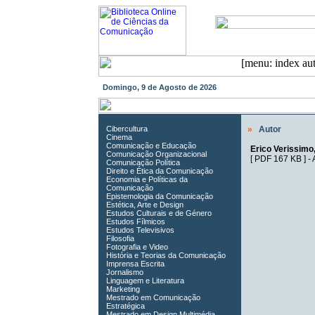
Domingo, 9 de Agosto de 2026
Cibercultura
»
Autor
Cinema
Comunicação e Educação
Erico Verissimo,
Comunicação Organizacional
[
PDF 167 KB
] -
Comunicação Política
Direito e Ética da Comunicação
Economia e Políticas da
Comunicação
Epistemologia da Comunicação
Estética, Arte e Design
Estudos Culturais e de Género
Estudos Fílmicos
Estudos Televisivos
Filosofia
Fotografia e Video
História e Teorias da Comunicação
Imprensa Escrita
Jornalismo
Linguagem e Literatura
Marketing
Mestrado em Comunicação
Estratégica
Mestrado em Design Multimédia