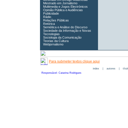
Mestrado em Jornalismo
Multimedia e Jogos Electrónicos
Opinião Pública e Audiências
Publicidade
Rádio
Relações Públicas
Retórica
Semiótica e Análise do Discurso
Sociedade da Informação e Novas
Tecnologias
Sociologia da Comunicação
Teorias da Cultura
Webjornalismo
Para submeter textos clique aqui
index
|
autores
|
títu