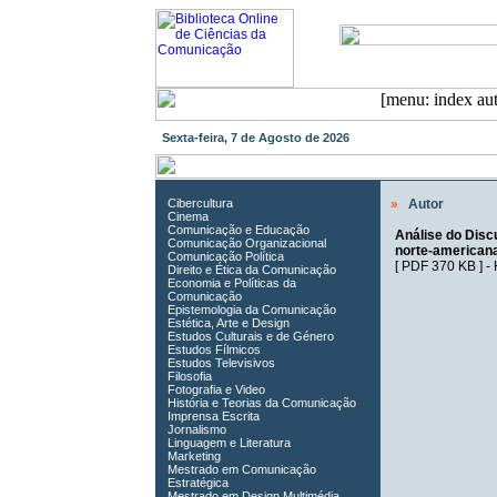
Sexta-feira, 7 de Agosto de 2026
Cibercultura
»
Autor
Cinema
Comunicação e Educação
Análise do Disc
Comunicação Organizacional
norte-american
Comunicação Política
[
PDF 370 KB
] -
Direito e Ética da Comunicação
Economia e Políticas da
Comunicação
Epistemologia da Comunicação
Estética, Arte e Design
Estudos Culturais e de Género
Estudos Fílmicos
Estudos Televisivos
Filosofia
Fotografia e Video
História e Teorias da Comunicação
Imprensa Escrita
Jornalismo
Linguagem e Literatura
Marketing
Mestrado em Comunicação
Estratégica
Mestrado em Design Multimédia