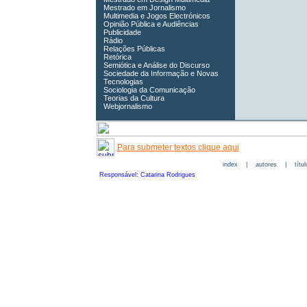
Mestrado em Jornalismo
Multimedia e Jogos Electrónicos
Opinião Pública e Audiências
Publicidade
Rádio
Relações Públicas
Retórica
Semiótica e Análise do Discurso
Sociedade da Informação e Novas
Tecnologias
Sociologia da Comunicação
Teorias da Cultura
Webjornalismo
Para submeter textos clique aqui
index
|
autores
|
títu