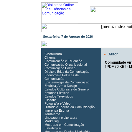
Sexta-feira, 7 de Agosto de 2026
Cibercultura
»
Autor
Cinema
Comunicação e Educação
Comunidade virt
Comunicação Organizacional
[
PDF 70 KB
] -
M
Comunicação Política
Direito e Ética da Comunicação
Economia e Políticas da
Comunicação
Epistemologia da Comunicação
Estética, Arte e Design
Estudos Culturais e de Género
Estudos Fílmicos
Estudos Televisivos
Filosofia
Fotografia e Video
História e Teorias da Comunicação
Imprensa Escrita
Jornalismo
Linguagem e Literatura
Marketing
Mestrado em Comunicação
Estratégica
Mestrado em Design Multimédia