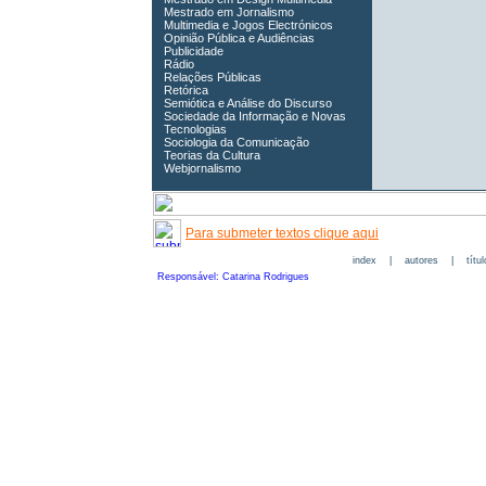
Mestrado em Jornalismo
Multimedia e Jogos Electrónicos
Opinião Pública e Audiências
Publicidade
Rádio
Relações Públicas
Retórica
Semiótica e Análise do Discurso
Sociedade da Informação e Novas
Tecnologias
Sociologia da Comunicação
Teorias da Cultura
Webjornalismo
Para submeter textos clique aqui
index
|
autores
|
títu