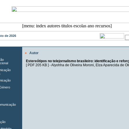
osto de 2026
»
Autor
ção
Estereótipos no telejornalismo brasileiro: identificação e refor
cional
[
PDF 205 KB
] -
Alyohha de Oliveira Moroni
,
Elza Aparecida de Oli
unicação
a
nicação
 Género
Comunicação
ação
ltimédia