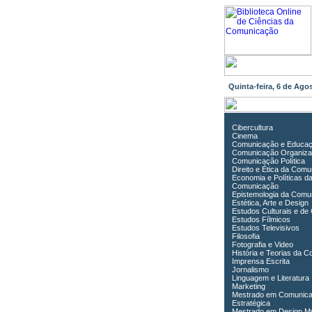
Quinta-feira, 6 de Ag
Cibercultura
Cinema
Comunicação e Educa
Comunicação Organiza
Comunicação Política
Direito e Ética da Com
Economia e Políticas d
Comunicação
Epistemologia da Comu
Estética, Arte e Design
Estudos Culturais e de
Estudos Fílmicos
Estudos Televisivos
Filosofia
Fotografia e Video
História e Teorias da 
Imprensa Escrita
Jornalismo
Linguagem e Literatura
Marketing
Mestrado em Comunic
Estratégica
Mestrado em Design Mu