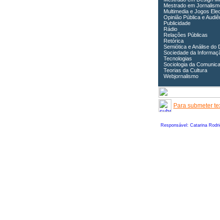
Mestrado em Jornalism
Multimedia e Jogos Ele
Opinião Pública e Audiê
Publicidade
Rádio
Relações Públicas
Retórica
Semiótica e Análise do 
Sociedade da Informaç
Tecnologias
Sociologia da Comunic
Teorias da Cultura
Webjornalismo
Para submeter tex