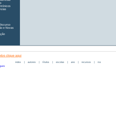
o
ctrónicos
ncias
Discurso
ão e Novas
ação
tos clique aqui
index
|
autores
|
títulos
|
escolas
|
ano
|
recursos
|
rss