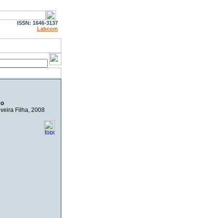
ISSN: 1646-3137
Labcom
ço
veira Filha
, 2008