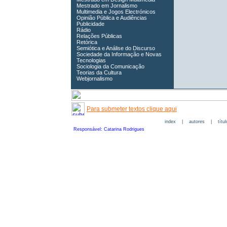
Mestrado em Jornalismo
Multimedia e Jogos Electrónicos
Opinião Pública e Audiências
Publicidade
Rádio
Relações Públicas
Retórica
Semiótica e Análise do Discurso
Sociedade da Informação e Novas
Tecnologias
Sociologia da Comunicação
Teorias da Cultura
Webjornalismo
Para submeter textos clique aqui
index
|
autores
|
títu