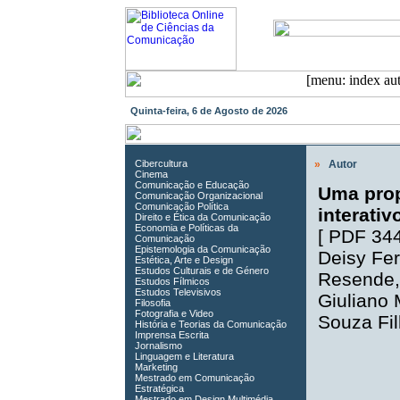
Quinta-feira, 6 de Agosto de 2026
Cibercultura
»
Autor
Cinema
Comunicação e Educação
Uma prop
Comunicação Organizacional
Comunicação Política
interativ
Direito e Ética da Comunicação
Economia e Políticas da
[
PDF 34
Comunicação
Epistemologia da Comunicação
Deisy Fe
Estética, Arte e Design
Estudos Culturais e de Género
Resende
Estudos Fílmicos
Estudos Televisivos
Giuliano 
Filosofia
Fotografia e Video
Souza Fi
História e Teorias da Comunicação
Imprensa Escrita
Jornalismo
Linguagem e Literatura
Marketing
Mestrado em Comunicação
Estratégica
Mestrado em Design Multimédia