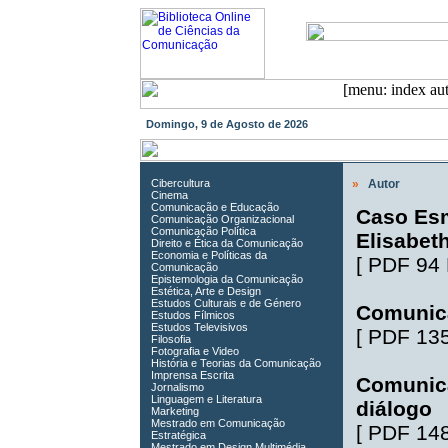
Domingo, 9 de Agosto de 2026
Cibercultura
»
Autor
Cinema
Comunicação e Educação
Caso Esm
Comunicação Organizacional
Comunicação Política
Elisabet
Direito e Ética da Comunicação
Economia e Políticas da
[
PDF 94
Comunicação
Epistemologia da Comunicação
Estética, Arte e Design
Estudos Culturais e de Género
Comunica
Estudos Fílmicos
Estudos Televisivos
[
PDF 13
Filosofia
Fotografia e Video
História e Teorias da Comunicação
Imprensa Escrita
Comunic
Jornalismo
Linguagem e Literatura
diálogo
Marketing
Mestrado em Comunicação
[
PDF 14
Estratégica
Mestrado em Design Multimédia