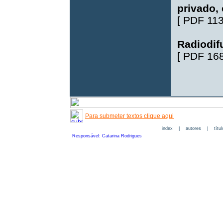
privado,
[
PDF 11
Radiodifu
[
PDF 16
Para submeter textos clique aqui
index
|
autores
|
títu