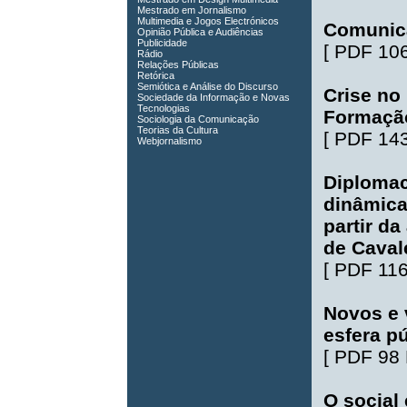
Mestrado em Jornalismo
Multimedia e Jogos Electrónicos
Comunica
Opinião Pública e Audiências
Publicidade
[
PDF 10
Rádio
Relações Públicas
Retórica
Semiótica e Análise do Discurso
Crise no
Sociedade da Informação e Novas
Tecnologias
Formação
Sociologia da Comunicação
Teorias da Cultura
[
PDF 14
Webjornalismo
Diplomac
dinâmica
partir d
de Cavale
[
PDF 11
Novos e 
esfera p
[
PDF 98
O social