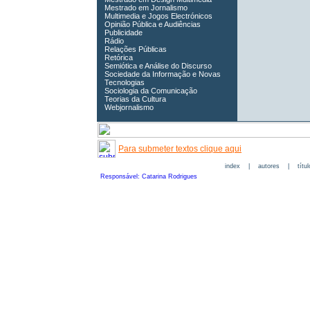
Mestrado em Jornalismo
Multimedia e Jogos Electrónicos
Opinião Pública e Audiências
Publicidade
Rádio
Relações Públicas
Retórica
Semiótica e Análise do Discurso
Sociedade da Informação e Novas
Tecnologias
Sociologia da Comunicação
Teorias da Cultura
Webjornalismo
Para submeter textos clique aqui
index
|
autores
|
títu