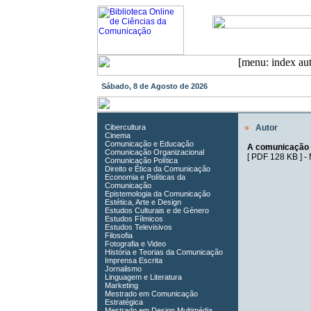
Sábado, 8 de Agosto de 2026
Cibercultura
»
Autor
Cinema
Comunicação e Educação
A comunicação 
Comunicação Organizacional
[
PDF 128 KB
] -
Comunicação Política
Direito e Ética da Comunicação
Economia e Políticas da
Comunicação
Epistemologia da Comunicação
Estética, Arte e Design
Estudos Culturais e de Género
Estudos Fílmicos
Estudos Televisivos
Filosofia
Fotografia e Video
História e Teorias da Comunicação
Imprensa Escrita
Jornalismo
Linguagem e Literatura
Marketing
Mestrado em Comunicação
Estratégica
Mestrado em Design Multimédia