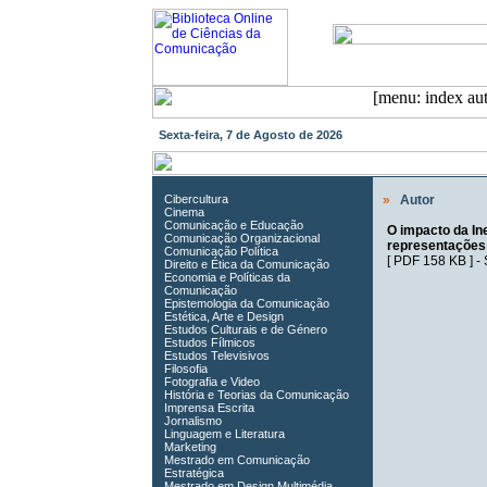
Sexta-feira, 7 de Agosto de 2026
Cibercultura
»
Autor
Cinema
Comunicação e Educação
O impacto da Ine
Comunicação Organizacional
representações 
Comunicação Política
[
PDF 158 KB
] -
Direito e Ética da Comunicação
Economia e Políticas da
Comunicação
Epistemologia da Comunicação
Estética, Arte e Design
Estudos Culturais e de Género
Estudos Fílmicos
Estudos Televisivos
Filosofia
Fotografia e Video
História e Teorias da Comunicação
Imprensa Escrita
Jornalismo
Linguagem e Literatura
Marketing
Mestrado em Comunicação
Estratégica
Mestrado em Design Multimédia