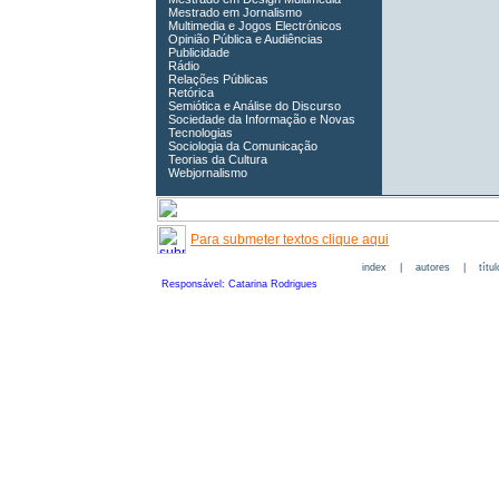
Mestrado em Jornalismo
Multimedia e Jogos Electrónicos
Opinião Pública e Audiências
Publicidade
Rádio
Relações Públicas
Retórica
Semiótica e Análise do Discurso
Sociedade da Informação e Novas
Tecnologias
Sociologia da Comunicação
Teorias da Cultura
Webjornalismo
Para submeter textos clique aqui
index
|
autores
|
títu