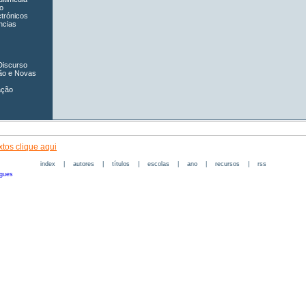
o
ctrónicos
ncias
Discurso
ão e Novas
ação
tos clique aqui
index
|
autores
|
títulos
|
escolas
|
ano
|
recursos
|
rss