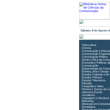
Sábado, 8 de Agosto 
Cibercultura
Cinema
Comunicação e Educa
Comunicação Organiza
Comunicação Política
Direito e Ética da Com
Economia e Políticas d
Comunicação
Epistemologia da Comu
Estética, Arte e Design
Estudos Culturais e de
Estudos Fílmicos
Estudos Televisivos
Filosofia
Fotografia e Video
História e Teorias da 
Imprensa Escrita
Jornalismo
Linguagem e Literatura
Marketing
Mestrado em Comunic
Estratégica
Mestrado em Design Mu