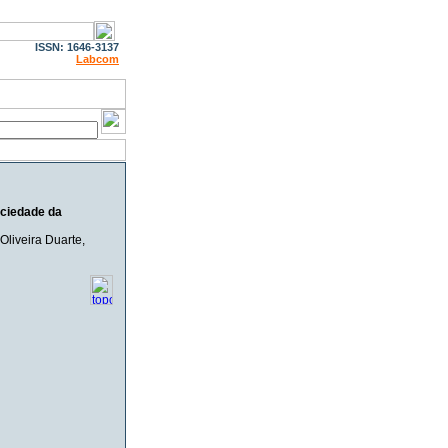
ISSN: 1646-3137
Labcom
ociedade da
Oliveira Duarte
,