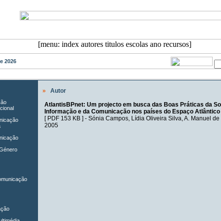
de 2026
»
Autor
ção
AtlantisBPnet: Um projecto em busca das Boas Práticas da S
cional
Informação e da Comunicação nos países do Espaço Atlântico
[
PDF 153 KB
] -
Sónia Campos
,
Lídia Oliveira Silva
,
A. Manuel de 
unicação
2005
a
nicação
 Género
Comunicação
ação
ltimédia