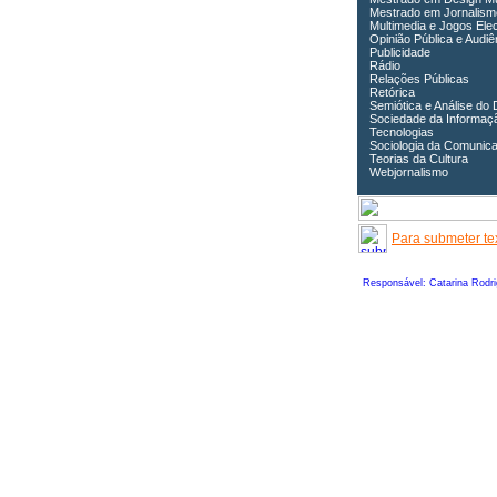
Mestrado em Jornalism
Multimedia e Jogos Ele
Opinião Pública e Audiê
Publicidade
Rádio
Relações Públicas
Retórica
Semiótica e Análise do 
Sociedade da Informaç
Tecnologias
Sociologia da Comunic
Teorias da Cultura
Webjornalismo
Para submeter tex