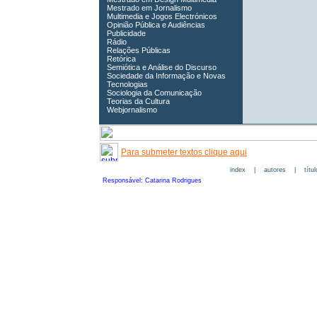
Mestrado em Jornalismo
Multimedia e Jogos Electrónicos
Opinião Pública e Audiências
Publicidade
Rádio
Relações Públicas
Retórica
Semiótica e Análise do Discurso
Sociedade da Informação e Novas
Tecnologias
Sociologia da Comunicação
Teorias da Cultura
Webjornalismo
Para submeter textos clique aqui
index
|
autores
|
títu