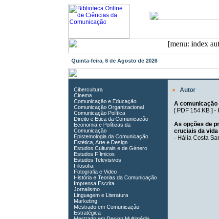
Quinta-feira, 6 de Agosto de 2026
Cibercultura
»
Autor
Cinema
Comunicação e Educação
A comunicação p
Comunicação Organizacional
[
PDF 154 KB
] -
Comunicação Política
Direito e Ética da Comunicação
As opções de pr
Economia e Políticas da
Comunicação
cruciais da vida 
Epistemologia da Comunicação
-
Hália Costa Sa
Estética, Arte e Design
Estudos Culturais e de Género
Estudos Fílmicos
Estudos Televisivos
Filosofia
Fotografia e Video
História e Teorias da Comunicação
Imprensa Escrita
Jornalismo
Linguagem e Literatura
Marketing
Mestrado em Comunicação
Estratégica
Mestrado em Design Multimédia