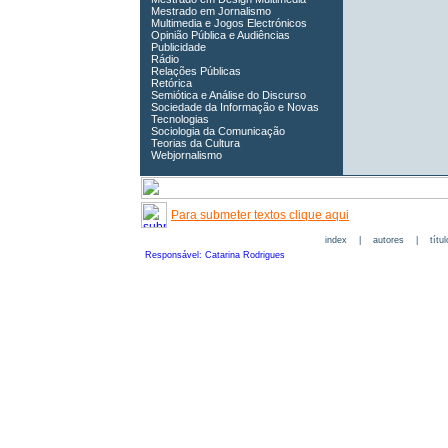
Mestrado em Jornalismo
Multimedia e Jogos Electrónicos
Opinião Pública e Audiências
Publicidade
Rádio
Relações Públicas
Retórica
Semiótica e Análise do Discurso
Sociedade da Informação e Novas
Tecnologias
Sociologia da Comunicação
Teorias da Cultura
Webjornalismo
Para submeter textos clique aqui
index
|
autores
|
títu