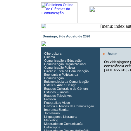
Domingo, 9 de Agosto de 2026
Cibercultura
»
Autor
Cinema
Comunicação e Educação
Os videojogos: 
Comunicação Organizacional
consciência crít
Comunicação Política
[
PDF 455 KB
] -
Direito e Ética da Comunicação
Economia e Políticas da
Comunicação
Epistemologia da Comunicação
Estética, Arte e Design
Estudos Culturais e de Género
Estudos Fílmicos
Estudos Televisivos
Filosofia
Fotografia e Video
História e Teorias da Comunicação
Imprensa Escrita
Jornalismo
Linguagem e Literatura
Marketing
Mestrado em Comunicação
Estratégica
Mestrado em Design Multimédia